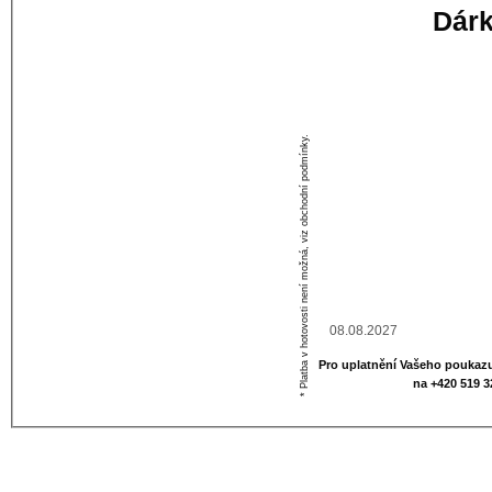
Dár
Vaše jméno
Osobní vzkaz
* Platba v hotovosti není možná, viz obchodní podmínky.
Datum vypršení
Pro uplatnění Vašeho poukazu
na +420 519 