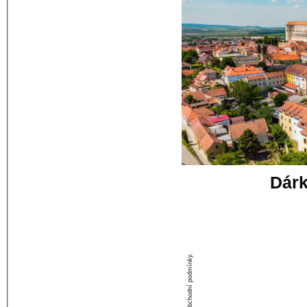
Dár
Vaše jméno
Osobní vzkaz