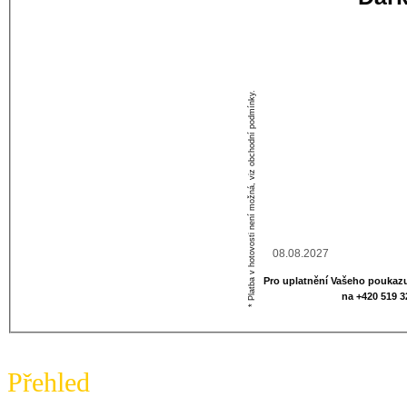
Vaše jméno
Osobní vzkaz
* Platba v hotovosti není možná, viz obchodní podmínky.
Datum vypršení
Pro uplatnění Vašeho poukazu
na +420 519 
Přehled