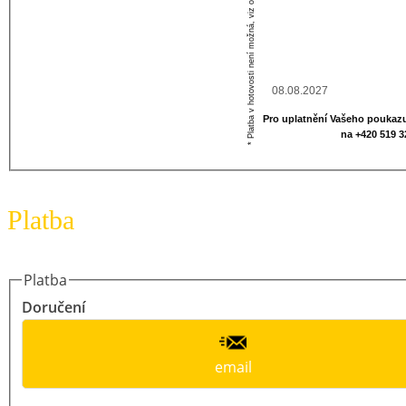
* Platba v hotovosti není možná, viz obchodní podmínky.
Datum vypršení
Pro uplatnění Vašeho poukazu
na +420 519 
Platba
Platba
Doručení
email