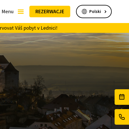
Menu
REZERWACJE
rvovat Váš pobyt v Lednici!