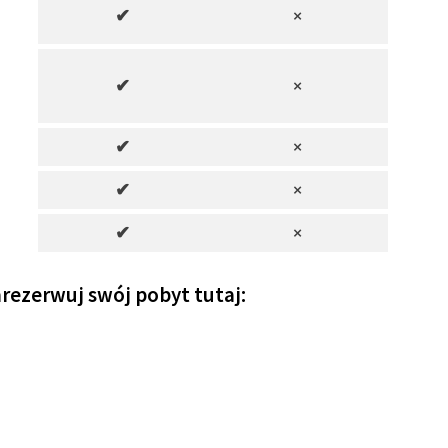
✔
×
✔
×
✔
×
✔
×
✔
×
zarezerwuj swój pobyt tutaj: