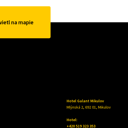
ietl na mapie
Hotel Galant Mikulov
Mlýnská 2, 692 01, Mikulov
Hotel:
+420 519 323 353