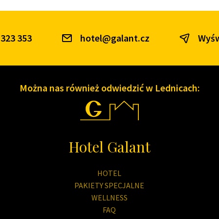
 323 353
hotel@galant.cz
Wyśw
Można nas również odwiedzić w Lednicach:
Hotel Galant
HOTEL
PAKIETY SPECJALNE
WELLNESS
FAQ