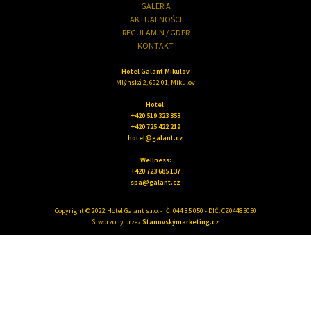
GALERIA
AKTUALNOŚCI
REGULAMIN / GDPR
KONTAKT
Hotel Galant Mikulov
Mlýnská 2, 692 01, Mikulov
Hotel:
+420 519 323 353
+420 725 422 219
hotel@galant.cz
Wellness:
+420 723 685 137
spa@galant.cz
Copyright © 2022 Hotel Galant s.r.o. - IČ: 044 85 050 - DIČ: CZ04485050
Stworzony przez
Stanovskýmarketing.cz