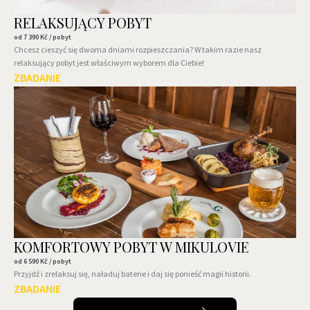
RELAKSUJĄCY POBYT
od
7 390
Kč / pobyt
Chcesz cieszyć się dwoma dniami rozpieszczania? W takim razie nasz
relaksujący pobyt jest właściwym wyborem dla Ciebie!
ZBADANIE
KOMFORTOWY POBYT W MIKULOVIE
od
6 590
Kč / pobyt
Przyjdź i zrelaksuj się, naładuj baterie i daj się ponieść magii historii.
ZBADANIE