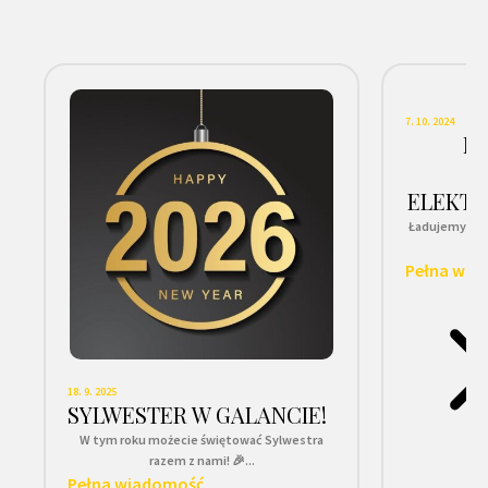
7. 10. 2024
N
ELEKTR
Ładujemy z d
wy
Pełna wia
18. 9. 2025
SYLWESTER W GALANCIE!
W tym roku możecie świętować Sylwestra
razem z nami! 🎉...
Pełna wiadomość