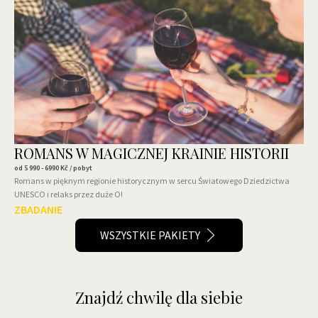
ROMANS W MAGICZNEJ KRAINIE HISTORII
od
5 990 - 6990
Kč / pobyt
Romans w pięknym regionie historycznym w sercu Światowego Dziedzictwa
UNESCO i relaks przez duże O!
ZBADANIE
WSZYSTKIE PAKIETY
Znajdź chwilę dla siebie