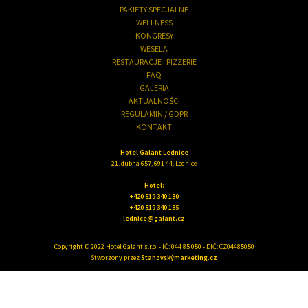
PAKIETY SPECJALNE
WELLNESS
KONGRESY
WESELA
RESTAURACJE I PIZZERIE
FAQ
GALERIA
AKTUALNOŚCI
REGULAMIN / GDPR
KONTAKT
Hotel Galant Lednice
21. dubna 657, 691 44, Lednice
Hotel:
+420 519 340 130
+420 519 340 135
lednice@galant.cz
Copyright © 2022 Hotel Galant s.r.o. - IČ: 044 85 050 - DIČ: CZ04485050
Stworzony przez
Stanovskýmarketing.cz