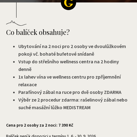
Co balíček obsahuje?
Ubytování na 2 noci pro 2 osoby ve dvoulůžkovém
pokoji vč. bohaté bufetové snídaně
Vstup do střešního wellness centra na 2 hodiny
denně
1x lahev vína ve wellness centru pro zpříjemnění
relaxace
Parafínový zábal na ruce pro dvě osoby ZDARMA
Výběr ze 2 procedur zdarma: rašelinový zábal nebo
suché masážní lůžko MEDISTREAM
Cena pro 2 osoby za 2 noci: 7 390 Kč
Balíček není k dispozici v termínu 1. 6. - 30. 9. 2026.