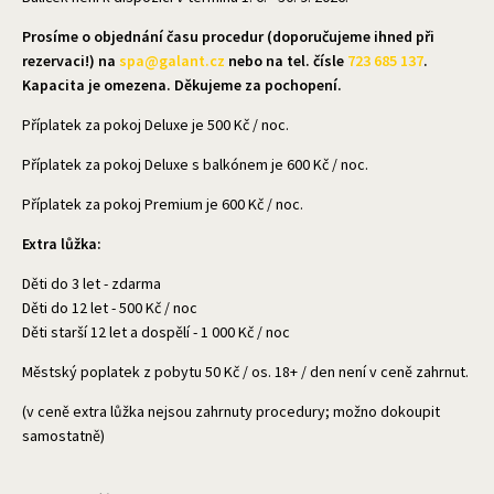
Prosíme o objednání času procedur (doporučujeme ihned při
rezervaci!) na
spa@galant.cz
nebo na tel. čísle
723 685 137
.
Kapacita je omezena. Děkujeme za pochopení.
Příplatek za pokoj Deluxe je 500 Kč / noc.
Příplatek za pokoj Deluxe s balkónem je 600 Kč / noc.
Příplatek za pokoj Premium je 600 Kč / noc.
Extra lůžka:
Děti do 3 let - zdarma
Děti do 12 let - 500 Kč / noc
Děti starší 12 let a dospělí - 1 000 Kč / noc
Městský poplatek z pobytu 50 Kč / os. 18+ / den není v ceně zahrnut.
(v ceně extra lůžka nejsou zahrnuty procedury; možno dokoupit
samostatně)