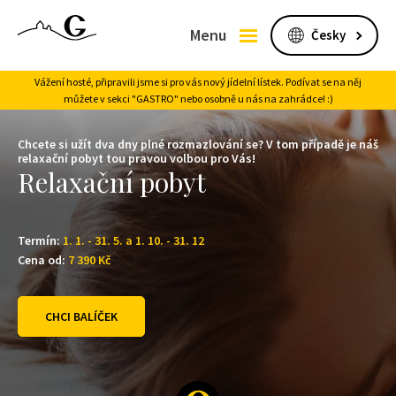
Menu
Vážení hosté, připravili jsme si pro vás nový jídelní lístek. Podívat se na něj
můžete v sekci "GASTRO" nebo osobně u nás na zahrádce! :)
Chcete si užít dva dny plné rozmazlování se? V tom případě je náš
relaxační pobyt tou pravou volbou pro Vás!
Relaxační pobyt
Termín:
1. 1. - 31. 5. a 1. 10. - 31. 12
Cena od:
7 390
Kč
CHCI BALÍČEK