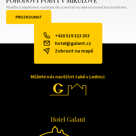
POHODOVÝ POBYT V MIKULOVĚ
Přijeďte si odpočinout, načerpat sílu a nechat na sebe dýchnout kouzlo historie.
PROZKOUMAT
VŠECHNY BALÍČKY
+420 519 323 353
hotel@galant.cz
Zobrazit na mapě
Můžete nás navštívit také v Lednici:
Hotel Galant