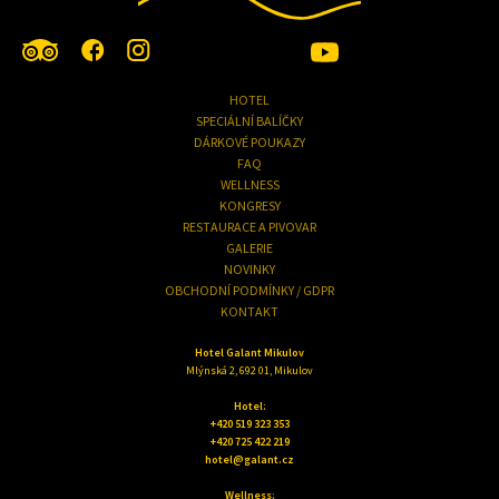
HOTEL
SPECIÁLNÍ BALÍČKY
DÁRKOVÉ POUKAZY
FAQ
WELLNESS
KONGRESY
RESTAURACE A PIVOVAR
GALERIE
NOVINKY
OBCHODNÍ PODMÍNKY / GDPR
KONTAKT
Hotel Galant Mikulov
Mlýnská 2, 692 01, Mikulov
Hotel:
+420 519 323 353
+420 725 422 219
hotel@galant.cz
Wellness: