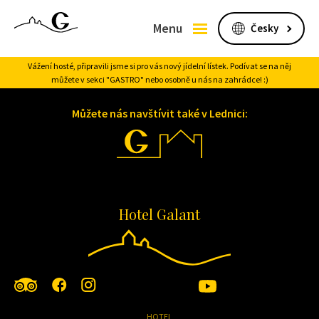
[pdf_viewer]
+420 519 323 353
pdf_viewer
Menu
hotel@galant.cz
Zobrazit na mapě
Vážení hosté, připravili jsme si pro vás nový jídelní lístek. Podívat se na něj
můžete v sekci "GASTRO" nebo osobně u nás na zahrádce! :)
Můžete nás navštívit také v Lednici:
Hotel Galant
HOTEL