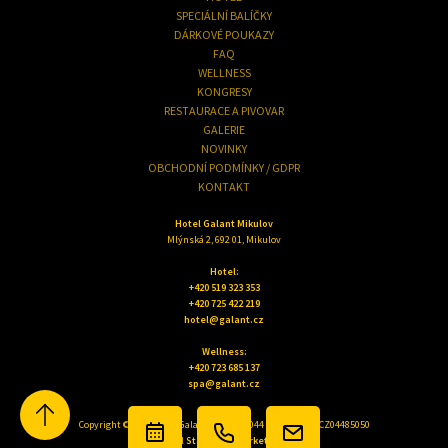
SPECIÁLNÍ BALÍČKY
DÁRKOVÉ POUKAZY
FAQ
WELLNESS
KONGRESY
RESTAURACE A PIVOVAR
GALERIE
NOVINKY
OBCHODNÍ PODMÍNKY / GDPR
KONTAKT
Hotel Galant Mikulov
Mlýnská 2, 692 01, Mikulov
Hotel:
+420 519 323 353
+420 725 422 219
hotel@galant.cz
Wellness:
+420 723 685 137
spa@galant.cz
Copyright © 2022 Hotel Galant s.r.o. - IČ: 044 85 050 - DIČ: CZ04485050
Vytvořil
Stanovskýmarketing.cz