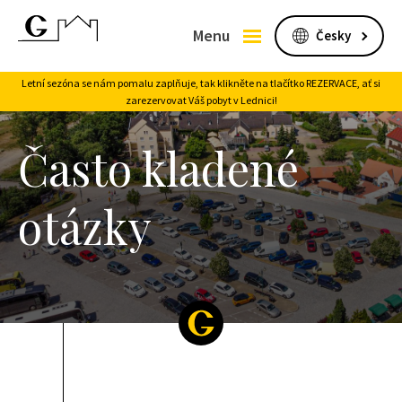
Menu
Letní sezóna se nám pomalu zaplňuje, tak klikněte na tlačítko REZERVACE, ať si
zarezervovat Váš pobyt v Lednici!
Často kladené
otázky