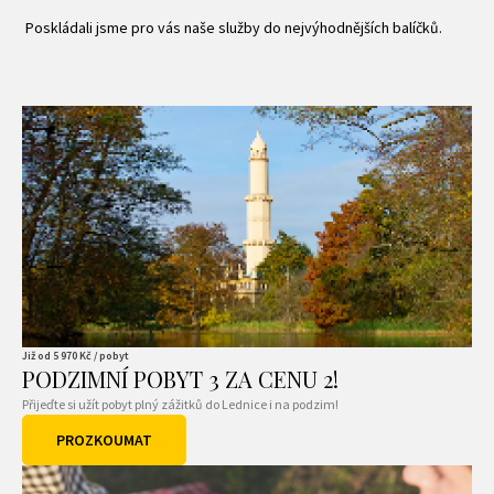
Poskládali jsme pro vás naše služby do nejvýhodnějších balíčků.
Již od
5 970
Kč / pobyt
PODZIMNÍ POBYT 3 ZA CENU 2!
Přijeďte si užít pobyt plný zážitků do Lednice i na podzim!
PROZKOUMAT