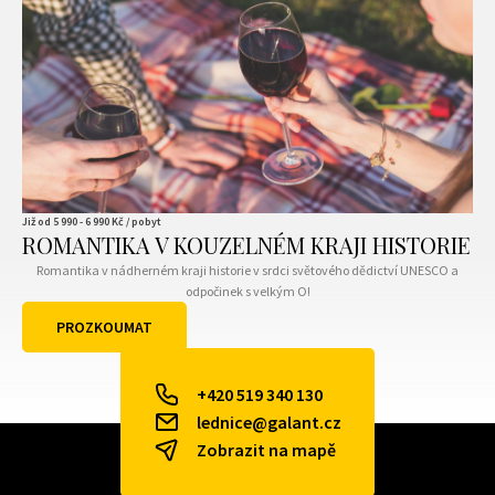
Již od
5 990 - 6 990
Kč / pobyt
ROMANTIKA V KOUZELNÉM KRAJI HISTORIE
Romantika v nádherném kraji historie v srdci světového dědictví UNESCO a
odpočinek s velkým O!
PROZKOUMAT
VŠECHNY BALÍČKY
+420 519 340 130
lednice@galant.cz
Zobrazit na mapě