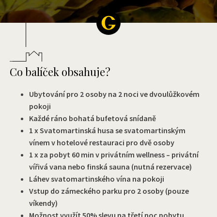
Co balíček obsahuje?
Ubytování pro 2 osoby na 2 noci ve dvoulůžkovém
pokoji
Každé ráno bohatá bufetová snídaně
1 x Svatomartinská husa se svatomartinským
vínem v hotelové restauraci pro dvě osoby
1 x za pobyt 60 min v privátním wellness – privátní
vířivá vana nebo finská sauna (nutná rezervace)
Láhev svatomartinského vína na pokoji
Vstup do zámeckého parku pro 2 osoby (pouze
víkendy)
Možnost využít 50% slevu na třetí noc pobytu