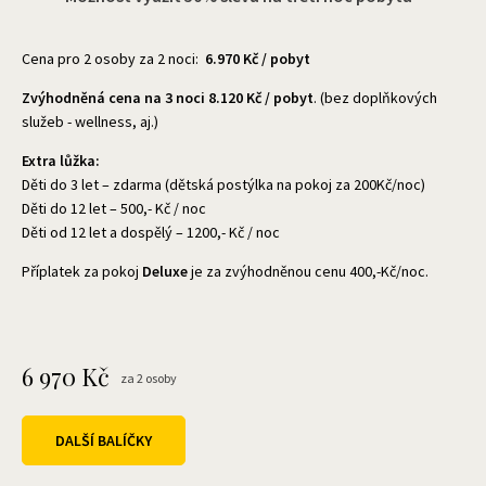
Cena pro 2 osoby za 2 noci:
6.970 Kč / pobyt
Zvýhodněná cena na 3 noci 8.120 Kč / pobyt
. (bez doplňkových
služeb - wellness, aj.)
Extra lůžka:
Děti do 3 let – zdarma (dětská postýlka na pokoj za 200Kč/noc)
Děti do 12 let – 500,- Kč / noc
Děti od 12 let a dospělý – 1200,- Kč / noc
Příplatek za pokoj
Deluxe
je za zvýhodněnou cenu 400,-Kč/noc.
6 970
Kč
za 2 osoby
DALŠÍ BALÍČKY