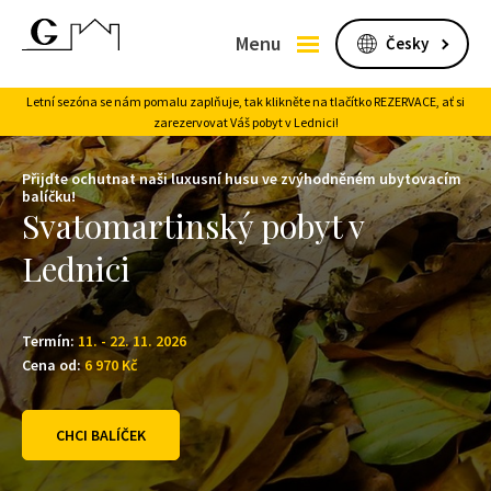
Menu
Letní sezóna se nám pomalu zaplňuje, tak klikněte na tlačítko REZERVACE, ať si
zarezervovat Váš pobyt v Lednici!
Přijďte ochutnat naši luxusní husu ve zvýhodněném ubytovacím
balíčku!
Svatomartinský pobyt v
Lednici
Termín:
11. - 22. 11. 2026
Cena od:
6 970
Kč
CHCI BALÍČEK